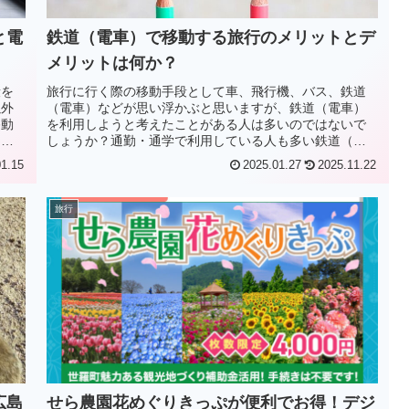
と電
鉄道（電車）で移動する旅行のメリットとデ
メリットは何か？
段を
旅行に行く際の移動手段として車、飛行機、バス、鉄道
以外
（電車）などが思い浮かぶと思いますが、鉄道（電車）
移動
を利用しようと考えたことがある人は多いのではないで
にな
しょうか？通勤・通学で利用している人も多い鉄道（電
車）は、身近な存在であり地域間の輸送に欠...
01.15
2025.01.27
2025.11.22
旅行
広島
せら農園花めぐりきっぷが便利でお得！デジ