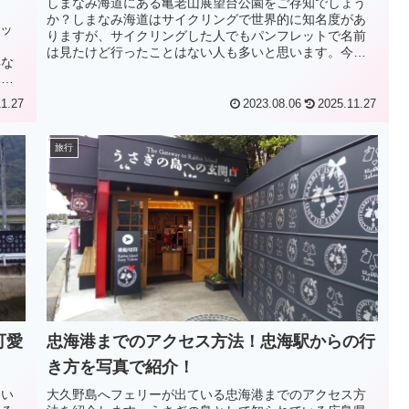
しまなみ海道にある亀老山展望台公園をご存知でしょう
か？しまなみ海道はサイクリングで世界的に知名度があ
リッ
りますが、サイクリングした人でもパンフレットで名前
戸
は見たけど行ったことはない人も多いと思います。今年
得な
の5月に2回目のしまなみ海道サイクリング...
とが
11.27
2023.08.06
2025.11.27
旅行
可愛
忠海港までのアクセス方法！忠海駅からの行
き方を写真で紹介！
つい
大久野島へフェリーが出ている忠海港までのアクセス方