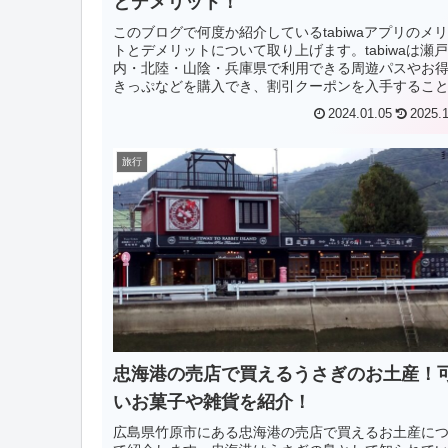
とデメリット！
このブログで何度か紹介しているtabiwaアプリのメ
トとデメリットについて取り上げます。tabiwaは瀬
内・北陸・山陰・兵庫県で利用できる周遊パスやお
きっぷなどを購入でき、割引クーポンを入手するこ
出来る便利なアプリです。他にも...
2024.01.05
2025.
旅行
忠海港の売店で買えるうさぎのお土産！
いお菓子や雑貨を紹介！
広島県竹原市にある忠海港の売店で買えるお土産に