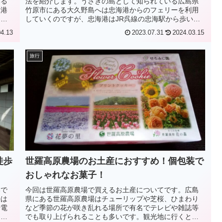
いる
法を紹介します。うさぎの島として知られている広島県
ス港
竹原市にある大久野島へは忠海港からのフェリーを利用
。忠
していくのですが、忠海港はJR呉線の忠海駅から歩いて
いくことになります。ちなみに読み方は忠...
04.13
2023.07.31
2024.03.15
旅行
徒歩
世羅高原農場のお土産におすすめ！個包装で
おしゃれなお菓子！
いで
今回は世羅高原農場で買えるお土産についてです。広島
法は
県にある世羅高原農場はチューリップや芝桜、ひまわり
や電
など季節の花が咲き乱れる場所で有名でテレビや雑誌等
なり
でも取り上げられることも多いです。観光地に行くと買