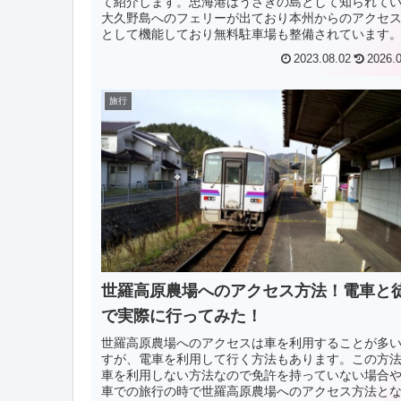
て紹介します。忠海港はうさぎの島として知られて
大久野島へのフェリーが出ており本州からのアクセ
として機能しており無料駐車場も整備されています
海港の売店では大久野島、大三島の盛港まで...
2023.08.02
2026.
旅行
世羅高原農場へのアクセス方法！電車と
で実際に行ってみた！
世羅高原農場へのアクセスは車を利用することが多
すが、電車を利用して行く方法もあります。この方
車を利用しない方法なので免許を持っていない場合
車での旅行の時で世羅高原農場へのアクセス方法と