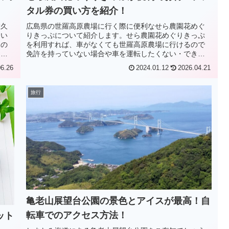
タル券の買い方を紹介！
大久
広島県の世羅高原農場に行く際に便利なせら農園花めぐ
たい
りきっぷについて紹介します。せら農園花めぐりきっぷ
なの
を利用すれば、車がなくても世羅高原農場に行けるので
日限
免許を持っていない場合や車を運転したくない・できな
い時に便利です。世羅高原農場は花で有名で...
06.26
2024.01.12
2026.04.21
旅行
亀老山展望台公園の景色とアイスが最高！自
転車でのアクセス方法！
ット