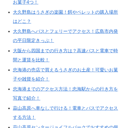
お菓子4つ！
大久野島はうさぎの楽園！餌やペレットの購入場所
はどこ？
大久野島へバスとフェリーでアクセス！広島市内発
の平日限定きっぷ！
大阪から四国までの行き方は？高速バスと電車で時
間と運賃を比較！
忠海港の売店で買えるうさぎのお土産！可愛いお菓
子や雑貨を紹介！
忠海港までのアクセス方法！忠海駅からの行き方を
写真で紹介！
蒜山高原へ車なしで行ける！電車とバスでアクセス
する方法！
蒜山高原センタージョイフルパークでおすすめの個